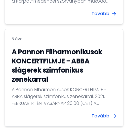
a Kárpát-medencei szórványban működő
hétvégi magyar iskolák tanárai számára
Tovább
személyes és szakmai kötődésük erősítésére,
oktatási tapasztalataik megosztására,
valamint módszertani ismereteik fejlesztésére.
5 éve
A Pannon Filharmonikusok
KONCERTFILMJE - ABBA
slágerek szimfonikus
zenekarral
A Pannon Filharmonikusok KONCERTFILMJE -
ABBA slágerek szimfonikus zenekarral. 2021.
FEBRUÁR 14-ÉN, VASÁRNAP 20.00 (CET) A
koncertfilm kizárólag a jelzett időpontban
Tovább
tekinthető meg, mint egy élő közvetítés, hossza
1 óra 52 perc.