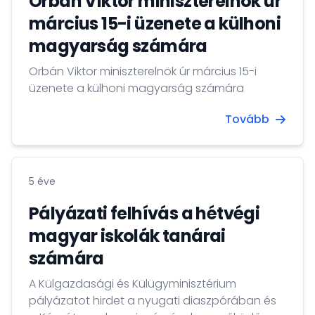
Orbán Viktor miniszterelnök úr
március 15-i üzenete a külhoni
magyarság számára
Orbán Viktor miniszterelnök úr március 15-i
üzenete a külhoni magyarság számára
Tovább
5 éve
Pályázati felhívás a hétvégi
magyar iskolák tanárai
számára
A Külgazdasági és Külügyminisztérium
pályázatot hirdet a nyugati diaszpórában és