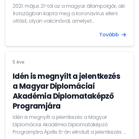
2021. május 21-től az a magyar állampolgár, aki
Írországban kapta meg a koronavírus elleni
oltást, olyan vakcinával, amelyet
Magyarország is elfogad, s erről az ír hatóság
Tovább
által kiállított hivatalos igazolással is
rendelkezik, díjmentesen magyar védettségi
igazolványt igényelhet: - bármely
magyarországi kormányablakban
5 éve
személyesen, vagy - Ügyfélkapun keresztül. A
védettségi igazolványt a külföldön beoltott
Idén is megnyílt a jelentkezés
magyar állampolgár részére...
a Magyar Diplomáciai
Akadémia Diplomataképző
Programjára
Idén is megnyílt a jelentkezés a Magyar
Diplomáciai Akadémia Diplomataképző
Programjára Április 6-án elindult a jelentkezés a