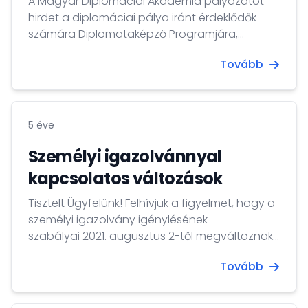
A Magyar Diplomáciai Akadémia pályázatot
hirdet a diplomáciai pálya iránt érdeklődők
számára Diplomataképző Programjára,
amelyet a Külgazdasági és Külügyminisztérium
Tovább
és a Nemzeti Közszolgálati Egyetem szakmai
együttműködésének keretében valósít meg. A
Diplomataképző Program időtartama: 2023.
szeptember 1. – 2024. augusztus 31. A pályázat
5 éve
benyújtásának határideje: 2023. május 14.
(vasárnap)
Személyi igazolvánnyal
kapcsolatos változások
Tisztelt Ügyfelünk! Felhívjuk a figyelmet, hogy a
személyi igazolvány igénylésének
szabályai 2021. augusztus 2-től megváltoznak,
mivel a vonatkozó uniós rendelet alapján a
Tovább
továbbiakban minden tagállamban egységes
elvek alapján kerülnek kiállításra a
személyazonosító igazolványok. Kérjük,