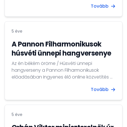
Diplomataképző Program második
Tovább
évfolyamára. Jelentkezés május 7-ig!
5 éve
A Pannon Filharmonikusok
húsvéti ünnepi hangversenye
Az én békém öröme / Húsvéti ünnepi
hangverseny a Pannon Filharmonikusok
előadásában Ingyenes élő online közvetítés a
Kodály Központból 2021. ÁPRILIS 01., csütörtök
Tovább
19.00 (CET) órakor
5 éve