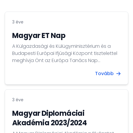
3 éve
Magyar ET Nap
A Külgazdasági és Külügyminisztérium és a
Budapesti Európai Ifjúsági Központ tisztelettel
meghívja Önt az Európa Tanács Nap
alkalmából megrendezésre kerülő "A nemzeti
Tovább
kisebbségekhez tartozó fiatalok politikai
részvételi lehetőségei" c. konferenciára. A
rendezvényt megnyitja: Sztáray Péter
államtitkár, Külgazdasági és
3 éve
Külügyminisztérium Németh Zsolt elnök,
Országgyűlés Külügyi Bizottsága Björn Berge
Magyar Diplomáciai
főtitkárhelyettes, Európa Tanács Időpont: 2023.
Akadémia 2023/2024
május 9. 10 óra