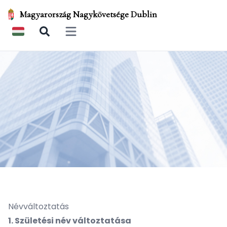
Magyarország Nagykövetsége Dublin
Open main menu
Névváltoztatás
1. Születési név változtatása