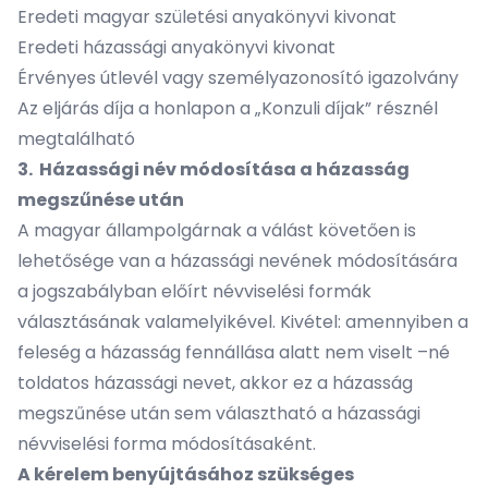
Eredeti magyar születési anyakönyvi kivonat
Eredeti házassági anyakönyvi kivonat
Érvényes útlevél vagy személyazonosító igazolvány
Az eljárás díja a honlapon a „Konzuli díjak” résznél
megtalálható
3. Házassági név módosítása a házasság
megszűnése után
A magyar állampolgárnak a válást követően is
lehetősége van a házassági nevének módosítására
a jogszabályban előírt névviselési formák
választásának valamelyikével. Kivétel: amennyiben a
feleség a házasság fennállása alatt nem viselt –né
toldatos házassági nevet, akkor ez a házasság
megszűnése után sem választható a házassági
névviselési forma módosításaként.
A kérelem benyújtásához szükséges