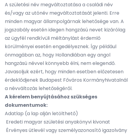
A születési név megváltoztatása a családi név
és/vagy az utónév megváltoztatását jelenti. Erre
minden magyar állampolgárnak lehetősége van. A
jogszabály esetén idegen hangzású nevet kizárólag
az ügyfél rendkívüli méltánylást érdemlő
körülményei esetén engedélyeznek. Így például
önmagában az, hogy Hollandiában egy angol
hangzású névvel könnyebb élni, nem elegendő.
Javasoljuk ezért, hogy minden esetben előzetesen
érdeklődjenek Budapest Főváros Kormányhivatalnál
a névváltozás lehetőségéről.
A kérelem benyújtásához szükséges
dokumentumok:
Adatlap (a lap alján letölthető)
Eredeti magyar születési anyakönyvi kivonat
Érvényes útlevél vagy személyazonosító igazolvány