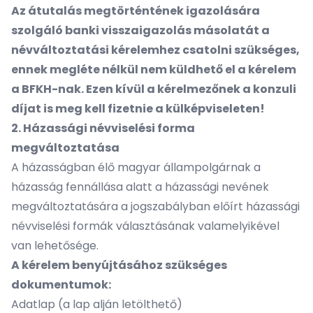
Az átutalás megtörténtének igazolására
szolgáló banki visszaigazolás másolatát a
névváltoztatási kérelemhez csatolni szükséges,
ennek megléte nélkül nem küldhető el a kérelem
a BFKH-nak. Ezen kívül a kérelmezőnek a konzuli
díjat is meg kell fizetnie a külképviseleten!
2. Házassági névviselési forma
megváltoztatása
A házasságban élő magyar állampolgárnak a
házasság fennállása alatt a házassági nevének
megváltoztatására a jogszabályban előírt házassági
névviselési formák választásának valamelyikével
van lehetősége.
A kérelem benyújtásához szükséges
dokumentumok:
Adatlap (a lap alján letölthető)