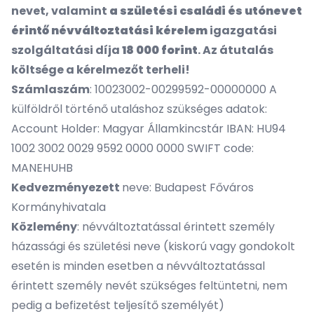
nevet, valamint
a születési családi és utónevet
érintő névváltoztatási kérelem
igazgatási
szolgáltatási díja
18 000 forint
. Az átutalás
költsége a kérelmezőt terheli!
Számlaszám
: 10023002-00299592-00000000 A
külföldről történő utaláshoz szükséges adatok:
Account Holder: Magyar Államkincstár IBAN: HU94
1002 3002 0029 9592 0000 0000 SWIFT code:
MANEHUHB
Kedvezményezett
neve: Budapest Főváros
Kormányhivatala
Közlemény
: névváltoztatással érintett személy
házassági és születési neve (kiskorú vagy gondokolt
esetén is minden esetben a névváltoztatással
érintett személy nevét szükséges feltüntetni, nem
pedig a befizetést teljesítő személyét)