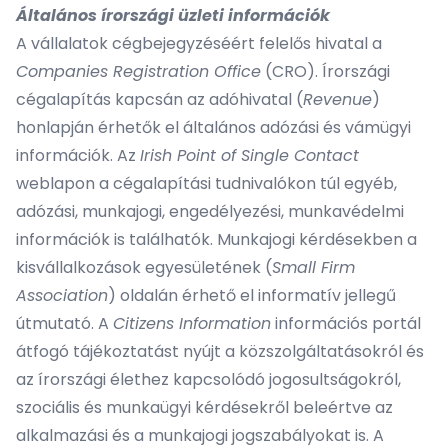
Általános írországi üzleti információk
A vállalatok cégbejegyzéséért felelős hivatal a
Companies Registration Office
(CRO). Írországi
cégalapítás kapcsán az adóhivatal (
Revenue
)
honlapján érhetők el általános adózási és vámügyi
információk. Az
Irish Point of Single Contact
weblapon a cégalapítási tudnivalókon túl egyéb,
adózási, munkajogi, engedélyezési, munkavédelmi
információk is találhatók. Munkajogi kérdésekben a
kisvállalkozások egyesületének (
Small Firm
Association
) oldalán érhető el informatív jellegű
útmutató. A
Citizens Information
információs portál
átfogó tájékoztatást nyújt a közszolgáltatásokról és
az írországi élethez kapcsolódó jogosultságokról,
szociális és munkaügyi kérdésekről beleértve az
alkalmazási és a munkajogi jogszabályokat is. A