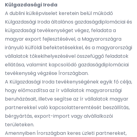
Külgazdasági Iroda
A dublini külképviselet keretein belül működő
Külgazdasági Iroda általános gazdaságdiplomáciai és
külgazdasági tevékenységet végez, feladata a
magyar export fejlesztésével, a Magyarországra
irányuló külföldi befektetésekkel, és a magyarországi
vállalatok tőkekihelyezésével összefüggő feladatok
ellátása, valamint kapcsolódó gazdaságdiplomáciai
tevékenység végzése Írországban.
A Külgazdasági Iroda tevékenységének egyik fő célja,
hogy előmozdítsa az ír vállalatok magyarországi
beruházásait, illetve segítse az ír vállalatok magyar
partnerekkel való kapcsolatteremtését beszállítás,
bérgyártás, export-import vagy alvállalkozói
területeken.
Amennyiben Írországban keres üzleti partnereket,